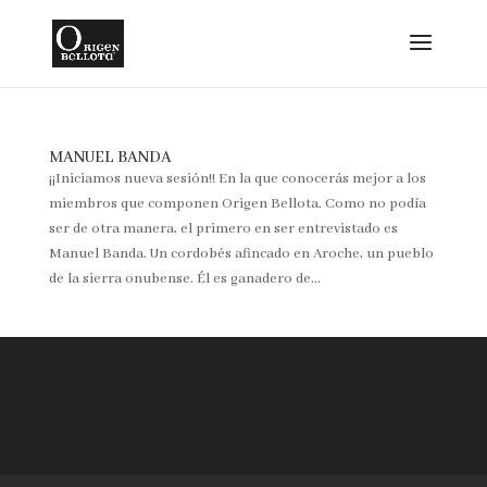
MANUEL BANDA
¡¡Iniciamos nueva sesión!! En la que conocerás mejor a los
miembros que componen Origen Bellota. Como no podía
ser de otra manera, el primero en ser entrevistado es
Manuel Banda. Un cordobés afincado en Aroche, un pueblo
de la sierra onubense. Él es ganadero de...